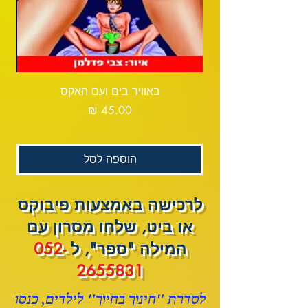
באוויר בים ועם האקס
א
מחיר
הוספה לסל
לרכישה באמצעות פיבוקס
או ביט, שלחו מסרון עם
המילה "ספר", ל
052-
2655831
לסדרת "חינוך בחיוך" לילדים, כנסו